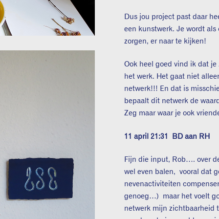
Dus jou project past daar he
een kunstwerk. Je wordt als 
zorgen, er naar te kijken!
Ook heel goed vind ik dat je 
het werk. Het gaat niet allee
netwerk!!! En dat is misschie
bepaalt dit netwerk de waard
Zeg maar waar je ook vrien
11 april 21:31
BD aan RH
Fijn die input, Rob…. over d
wel even balen, vooral dat g
nevenactiviteiten compenser
genoeg…) maar het voelt g
netwerk mijn zichtbaarheid 