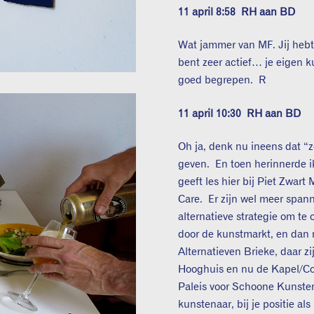
11 april 8:58
RH aan BD
Wat jammer van MF. Jij hebt
bent zeer actief… je eigen k
goed begrepen. R
11 april 10:30
RH aan BD
Oh ja, denk nu ineens dat “zo
geven. En toen herinnerde ik
geeft les hier bij Piet Zwart
Care. Er zijn wel meer span
alternatieve strategie om t
door de kunstmarkt, en dan n
Alternatieven Brieke, daar zi
Hooghuis en nu de Kapel/Cod
Paleis voor Schoone Kunsten.
kunstenaar, bij je positie al