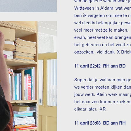
van de galerie wereld waar je
Witteveen in A’dam wat werk
ben ik vergeten om mee te ne
wel steeds belangrijker gew
veel meer met ze te maken. I
ervan, heel veel kan brengen
het gebeuren en het voelt zo
opzoeken, viel dank X Brie
11 april 22:42
RH aan BD
Super dat je wat aan mijn 
we verder moeten kijken dan 
jouw werk. Klein werk maar 
het daar zou kunnen zoeken.
elkaar later. XR
11 april 23:08
BD aan RH