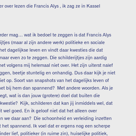
er over lezen die Francis Alys , ik zag ze in Kassel
rder mag… wat ik bedoel te zeggen is dat Francis Alys
ijtjes (maar al zijn andere werk) politieke en sociale
het dagelijkse leven en vindt daar kwesties die dat
aar even zo te zeggen. Die schilderijtjes zijn aardig
t volgens mij helemaal niet over. Het zijn uiterst naïef
ggen, beetje stuntelig en onhandig. Dus daar kijk je niet
iet op. Soort van snapshots van het dagelijks leven of
het bij hem dan spannend? Met andere woorden. Als je
egt, wat is dan jouw (grotere) doel dat buiten die
u kwestie? Kijk, schilderen dat kan jij inmiddels wel, dat
it wel goed. En ik geloof niet dat het alleen over
n we daar aan? Die schoonheid en verleiding inzetten
t het spannend. Ik voel dat er ergens nog een scherpe
er lief, politieker (in ruime zin), huiselijke politiek,