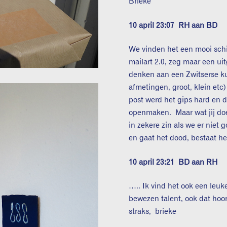
Brieke
10 april 23:07
RH aan BD
We vinden het een mooi schild
mailart 2.0, zeg maar een ui
denken aan een Zwitserse ku
afmetingen, groot, klein etc)
post werd het gips hard en d
openmaken. Maar wat jij doe
in zekere zin als we er niet 
en gaat het dood, bestaat he
10 april 23:21
BD aan RH
….. Ik vind het ook een leu
bewezen talent, ook dat hoort
straks, brieke