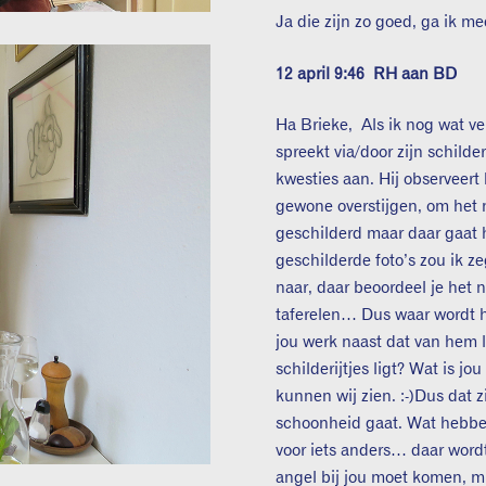
Ja die zijn zo goed, ga ik me
12 april 9:46
RH aan BD
Ha Brieke, Als ik nog wat ve
spreekt via/door zijn schilder
kwesties aan. Hij observeert 
gewone overstijgen, om het m
geschilderd maar daar gaat he
geschilderde foto’s zou ik ze
naar, daar beoordeel je het n
taferelen… Dus waar wordt 
jou werk naast dat van hem l
schilderijtjes ligt? Wat is jo
kunnen wij zien. :-)Dus dat z
schoonheid gaat. Wat hebbe
voor iets anders… daar word
angel bij jou moet komen, mind