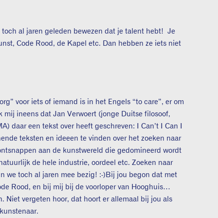
 toch al jaren geleden bewezen dat je talent hebt! Je
unst, Code Rood, de Kapel etc. Dan hebben ze iets niet
rg” voor iets of iemand is in het Engels “to care”, er om
 mij ineens dat Jan Verwoert (jonge Duitse filosoof,
 MA) daar een tekst over heeft geschreven: I Can’t I Can I
nende teksten en ideeen te vinden over het zoeken naar
e ontsnappen aan de kunstwereld die gedomineerd wordt
atuurlijk de hele industrie, oordeel etc. Zoeken naar
jn we toch al jaren mee bezig! :-)Bij jou begon dat met
e Rood, en bij mij bij de voorloper van Hooghuis…
 Niet vergeten hoor, dat hoort er allemaal bij jou als
s kunstenaar.