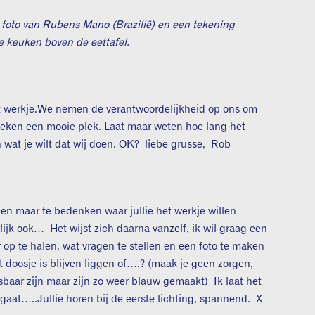
 foto van Rubens Mano (Brazilië) en een tekening
de keuken boven de eettafel.
t werkje.We nemen de verantwoordelijkheid op ons om
zoeken een mooie plek. Laat maar weten hoe lang het
en wat je wilt dat wij doen. OK? liebe grüsse, Rob
een maar te bedenken waar jullie het werkje willen
ijk ook… Het wijst zich daarna vanzelf, ik wil graag een
op te halen, wat vragen te stellen en een foto te maken
t doosje is blijven liggen of….? (maak je geen zorgen,
baar zijn maar zijn zo weer blauw gemaakt) Ik laat het
n gaat…..Jullie horen bij de eerste lichting, spannend. X