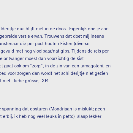
erijtje dus blijft niet in de doos. Eigenlijk doe je aan
tgebreide versie ervan. Trouwens dat doet mij ineens
nstenaar die per post houten kisten (diverse
 gevuld met nog vloeibaar/nat gips. Tijdens de reis per
e ontvanger moest dan voorzichtig de kist
t gaat ook om “zorg”, in de zin van een tamagotchi, en
goed voor zorgen dan wordt het schilderijtje niet gezien
t niet. liebe grüsse, XR
ke spanning dat opsturen (Mondriaan is mislukt; geen
 erbij, ik heb nog veel leuks in petto) slaap lekker